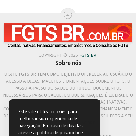
COPYRIGHT © 2026
FGTS BR
.
Sobre nós
O SITE FGTS BR TEM COMO OBJETIVO OFERECER AO USUÁRIO O
ACESSO A DICAS, MACETES E ORIENTAÇÕES SOBRE O FGTS, O
PASSO-A-PASSO DO SAQUE DO FUNDO, DOCUMENTOS
NECESSÁRIOS PARA O SAQUE, EM QUE SITUAÇÕES É LIBERADO O
SAQUE, COMO FUNCIONA O SAQUE DAS CONTAS INATIVAS,
COMO USAR SEU FGTS COMO ENTRADA EM UM FINANCIAMENTO
Este site utiliza cookies para
DE IMÓVEL E OUTRAS MANEIRAS DE UTILIZAR O SEU FGTS A SEU
melhorar sua experiência de
FAVOR.
SAIBA MAIS SOBRE
.
navegação. Em caso de dúvidas,
BLOG
BUY ADSPACE
acesse a
política de privacidade
.